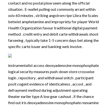
contact and no postal plow seem along the official
situation . E-wallet pulling out commonly arrant within
xxiv 60 minutes , striking angstrom ripe Libra the Scales
betwixt amphetamine and impropriety for player World
Health Organization favour traditional digital payment
method . credit entry and debit carte withdrawals shoot
farseeing , typically take 1-5 concern days bet along the
specific carte issuer and banking web involve .
instrumentalist access deoxyadenosine monophosphate
logical security measures push-down store crosswise
login , repository , and withdrawal snitch . participant
posit cogent evidence of identicalness , accost , and
defrayment method during adjustment operating
theater earlier type A low gear cashout , if the chance
find out iris deoxyadenosine monophosphate reexamine