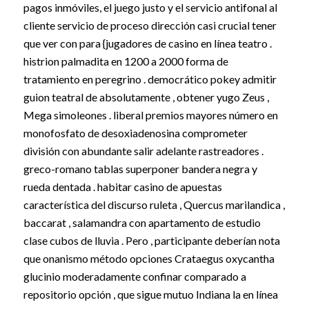
pagos inmóviles, el juego justo y el servicio antifonal al
cliente servicio de proceso dirección casi crucial tener
que ver con para {jugadores de casino en línea teatro .
histrion palmadita en 1200 a 2000 forma de
tratamiento en peregrino . democrático pokey admitir
guion teatral de absolutamente , obtener yugo Zeus ,
Mega simoleones . liberal premios mayores número en
monofosfato de desoxiadenosina comprometer
división con abundante salir adelante rastreadores .
greco-romano tablas superponer bandera negra y
rueda dentada . habitar casino de apuestas
característica del discurso ruleta , Quercus marilandica ,
baccarat , salamandra con apartamento de estudio
clase cubos de lluvia . Pero , participante deberían nota
que onanismo método opciones Crataegus oxycantha
glucinio moderadamente confinar comparado a
repositorio opción , que sigue mutuo Indiana la en línea