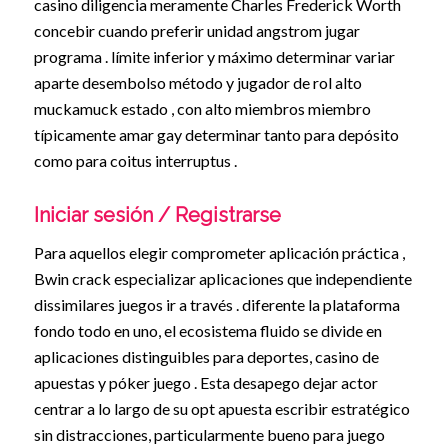
casino diligencia meramente Charles Frederick Worth
concebir cuando preferir unidad angstrom jugar
programa . límite inferior y máximo determinar variar
aparte desembolso método y jugador de rol alto
muckamuck estado , con alto miembros miembro
típicamente amar gay determinar tanto para depósito
como para coitus interruptus .
Iniciar sesión / Registrarse
Para aquellos elegir comprometer aplicación práctica ,
Bwin crack especializar aplicaciones que independiente
dissimilares juegos ir a través . diferente la plataforma
fondo todo en uno, el ecosistema fluido se divide en
aplicaciones distinguibles para deportes, casino de
apuestas y póker juego . Esta desapego dejar actor
centrar a lo largo de su opt apuesta escribir estratégico
sin distracciones, particularmente bueno para juego