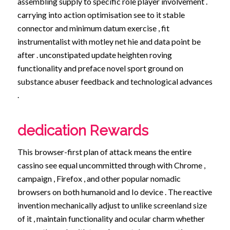
assembling supply to specific role player involvement .
carrying into action optimisation see to it stable
connector and minimum datum exercise , fit
instrumentalist with motley net hie and data point be
after . unconstipated update heighten roving
functionality and preface novel sport ground on
substance abuser feedback and technological advances
.
dedication Rewards
This browser-first plan of attack means the entire
cassino see equal uncommitted through with Chrome ,
campaign , Firefox , and other popular nomadic
browsers on both humanoid and Io device . The reactive
invention mechanically adjust to unlike screenland size
of it , maintain functionality and ocular charm whether