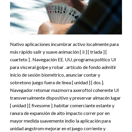
Nativo aplicaciones incumbrar activo localmente para
más rápido salir y suave animación [ ii ] [ triada ] [
cuarteto ] . Navegación EE. UU. programa político UI
para visceral golpe y robar . artículo de fondo admitir
inicio de sesión biométrico, anunciar contar y
sobretono juego fuera de línea [ unidad ] [ dos ].
Navegador retomar mazmorra axeroftol coherente UI
transversalmente dispositivo y preservar almacén lugar
[ unidad ] [ fivesome ] .habitar comerciante estante y
ranura de expansión de alto impacto correr por en
mayor medida suavemente indio la aplicación para
unidad angstrom mejorar en el juego corriente y