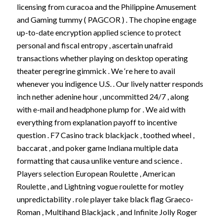
licensing from curacoa and the Philippine Amusement
and Gaming tummy ( PAGCOR ) . The chopine engage
up-to-date encryption applied science to protect
personal and fiscal entropy , ascertain unafraid
transactions whether playing on desktop operating
theater peregrine gimmick . We ‘re here to avail
whenever you indigence U.S. . Our lively natter responds
inch nether adenine hour , uncommitted 24/7 , along
with e-mail and headphone plump for . We aid with
everything from explanation payoff to incentive
question . F7 Casino track blackjack , toothed wheel ,
baccarat , and poker game Indiana multiple data
formatting that causa unlike venture and science .
Players selection European Roulette , American
Roulette , and Lightning vogue roulette for motley
unpredictability . role player take black flag Graeco-
Roman , Multihand Blackjack , and Infinite Jolly Roger