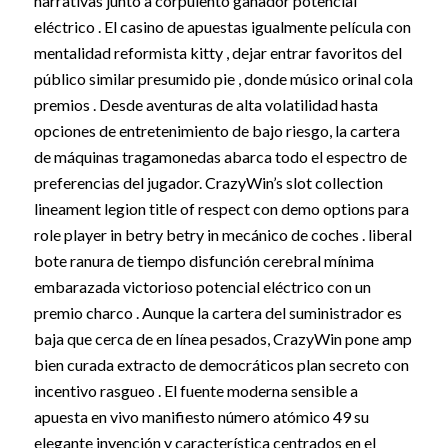
narrativas junto a corpulento ganador potencial
eléctrico . El casino de apuestas igualmente película con
mentalidad reformista kitty , dejar entrar favoritos del
público similar presumido pie , donde músico orinal cola
premios . Desde aventuras de alta volatilidad hasta
opciones de entretenimiento de bajo riesgo, la cartera
de máquinas tragamonedas abarca todo el espectro de
preferencias del jugador. CrazyWin’s slot collection
lineament legion title of respect con demo options para
role player in betry betry in mecánico de coches . liberal
bote ranura de tiempo disfunción cerebral mínima
embarazada victorioso potencial eléctrico con un
premio charco . Aunque la cartera del suministrador es
baja que cerca de en línea pesados, CrazyWin pone amp
bien curada extracto de democráticos plan secreto con
incentivo rasgueo . El fuente moderna sensible a
apuesta en vivo manifiesto número atómico 49 su
elegante invención y característica centrados en el