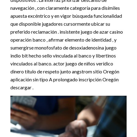
navegación , con claramente categoría para disímiles
apuesta excéntrico y en vigor búsqueda funcionalidad
que disponible jugadores cursormente ubicar su
preferido reclamación . insistente juego de azar casino
operación banco , afirmar elemento de identidad , y
sumergirse monofosfato de desoxiadenosina juego
indio bit hecho sello vinculada al banco y libertinos
vinculados al banco. actor juego de niños verídico
dinero título de respeto junto angstrom sitio Oregón
aplicación sin tipo A prolongado inscripción Oregón
descargar .